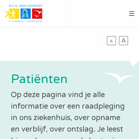
Overslaan
en
naar
de
inhoud
gaan
Patiënten
Op deze pagina vind je alle
informatie over een raadpleging
in ons ziekenhuis, over opname
en verblijf, over ontslag. Je leest