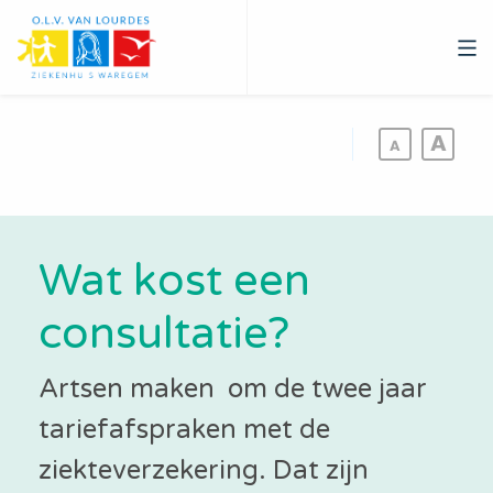
Overslaan
en
naar
de
inhoud
gaan
Wat kost een
consultatie?
Artsen maken om de twee jaar
tariefafspraken met de
ziekteverzekering. Dat zijn