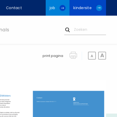
Contact
job
kindersite
nals
print pagina