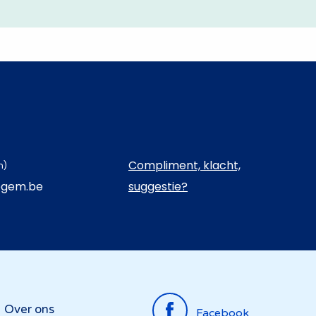
Compliment, klacht,
n)
egem.be
suggestie?
Top
Over ons
Facebook