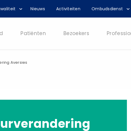
waliteit
Nieuws
Activiteiten
Ombudsdienst
d
Patiënten
Bezoekers
Professio
ring Aversies
urverandering