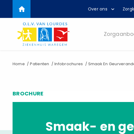
Top
Overslaan
Over ons
Zorgk
en
menu
naar
de
inhoud
Zorgaanbo
gaan
Kruimelpad
Home
Patienten
Infobrochures
Smaak En Geurverande
BROCHURE
Smaak- en ge