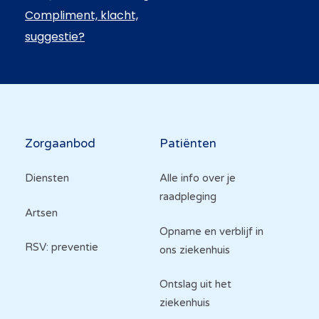
Compliment, klacht,
suggestie?
Hoofdnavigatie
Zorgaanbod
Patiënten
Diensten
Alle info over je
raadpleging
Artsen
Opname en verblijf in
RSV: preventie
ons ziekenhuis
Ontslag uit het
ziekenhuis