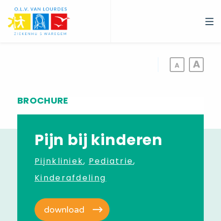
Overslaan
en
naar
de
inhoud
gaan
BROCHURE
Pijn bij kinderen
Pijnkliniek
Pediatrie
Kinderafdeling
download