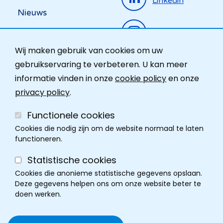
Linkedin
Nieuws
Instagram
Activiteiten
Wij maken gebruik van cookies om uw
Ombudsdienst
gebruikservaring te verbeteren. U kan meer
informatie vinden in onze
cookie policy
en onze
Contact
privacy policy
.
Functionele cookies
Cookies die nodig zijn om de website normaal te laten
functioneren.
Statistische cookies
Cookies die anonieme statistische gegevens opslaan.
Deze gegevens helpen ons om onze website beter te
doen werken.
Cookie policy
Disclaimer
Privacy
Cookie instellingen