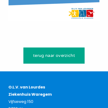
terug naar overzicht
O.L.V. van Lourdes
Ziekenhuis Waregem
Vijfseweg 150