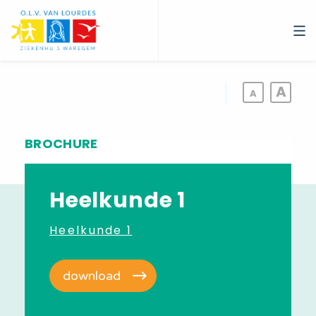
Overslaan
en
naar
de
inhoud
gaan
BROCHURE
Heelkunde 1
Heelkunde 1
download