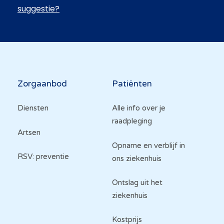
suggestie?
Hoofdnavigatie
Zorgaanbod
Patiënten
Diensten
Alle info over je
raadpleging
Artsen
Opname en verblijf in
RSV: preventie
ons ziekenhuis
Ontslag uit het
ziekenhuis
Kostprijs