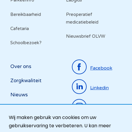
Parkeerinfo
Labgids
Bereikbaarheid
Preoperatief
medicatiebeleid
Cafetaria
Nieuwsbrief OLVW
Schoolbezoek?
Top
Over ons
Facebook
menu
Zorgkwaliteit
Linkedin
Nieuws
Instagram
Activiteiten
Wij maken gebruik van cookies om uw
Ombudsdienst
gebruikservaring te verbeteren. U kan meer