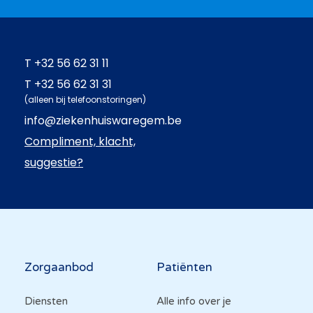
T
+32 56 62 31 11
T
+32 56 62 31 31
(alleen bij telefoonstoringen)
info@ziekenhuiswaregem.be
Compliment, klacht,
suggestie?
Hoofdnavigatie
Zorgaanbod
Patiënten
Diensten
Alle info over je