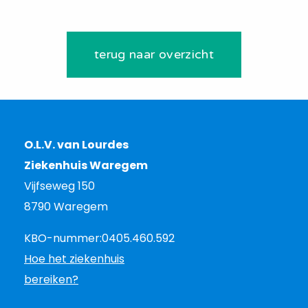
terug naar overzicht
O.L.V. van Lourdes
Ziekenhuis Waregem
Vijfseweg 150
8790 Waregem
KBO-nummer:
0405.460.592
Hoe het ziekenhuis
bereiken?