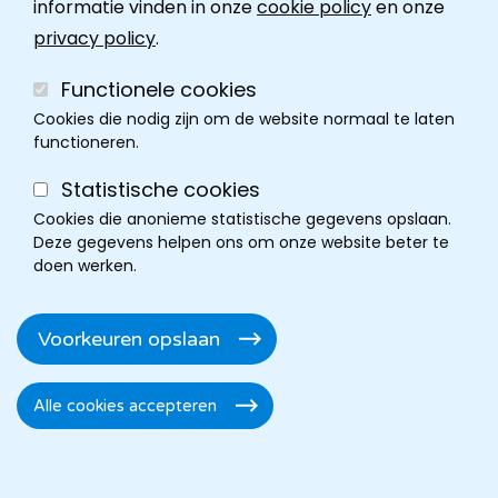
informatie vinden in onze
cookie policy
en onze
Contact
privacy policy
.
Functionele cookies
Cookies die nodig zijn om de website normaal te laten
functioneren.
Statistische cookies
Cookies die anonieme statistische gegevens opslaan.
Deze gegevens helpen ons om onze website beter te
doen werken.
Cookie policy
Disclaimer
Privacy
Cookie instellingen
Footer
Voorkeuren opslaan
Toegankelijkheidsverklaring
Alle cookies accepteren
Toestemming
intrekken