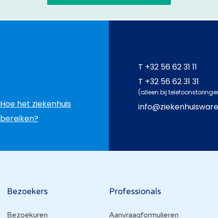
T
+32 56 62 31 11
T
+32 56 62 31 31
(alleen bij telefoonstoringe
Hoe het ziekenhuis
info@ziekenhuiswar
bereiken?
Bezoekers
Professionals
Bezoekuren
Aanvraagformulieren