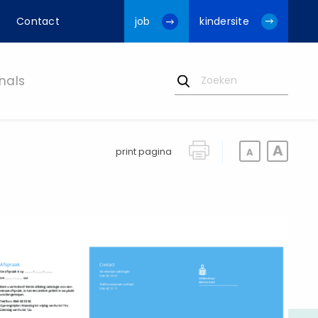
Contact
job
kindersite
nals
print pagina