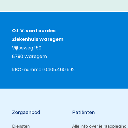
O.L.V. van Lourdes
Ziekenhuis Waregem
Vijfseweg 150
8790 Waregem
KBO-nummer:
0405.460.592
Hoofdnavigatie
Zorgaanbod
Patiënten
Diensten
Alle info over je raadpleging