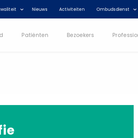
waliteit
Nieuws
Activiteiten
Ombudsdienst
d
Patiënten
Bezoekers
Professio
fie