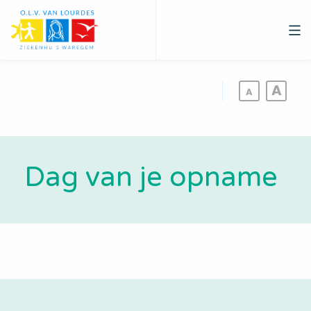
Overslaan
en
naar
de
inhoud
gaan
Dag van je opname