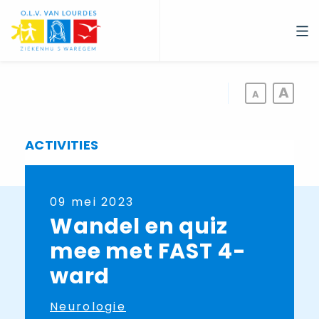
Overslaan
en
naar
de
inhoud
gaan
ACTIVITIES
09 mei 2023
Wandel en quiz
mee met FAST 4-
ward
Neurologie