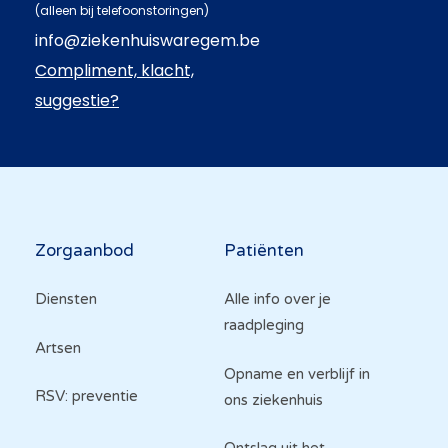
(alleen bij telefoonstoringen)
info@ziekenhuiswaregem.be
Compliment, klacht,
suggestie?
Hoofdnavigatie
Zorgaanbod
Patiënten
Diensten
Alle info over je
raadpleging
Artsen
Opname en verblijf in
RSV: preventie
ons ziekenhuis