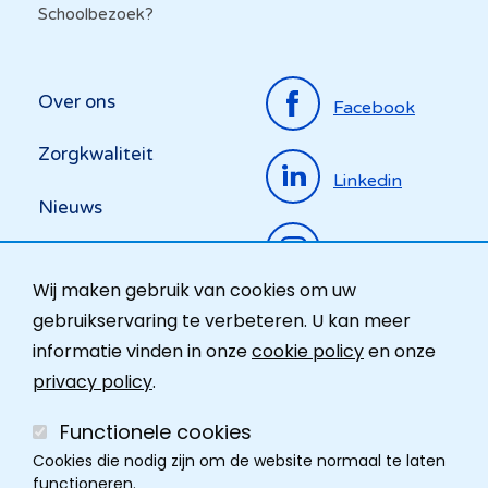
Schoolbezoek?
Top
Over ons
Facebook
menu
Zorgkwaliteit
Linkedin
Nieuws
Instagram
Activiteiten
Wij maken gebruik van cookies om uw
Ombudsdienst
gebruikservaring te verbeteren. U kan meer
informatie vinden in onze
cookie policy
en onze
Contact
privacy policy
.
Functionele cookies
Cookies die nodig zijn om de website normaal te laten
functioneren.