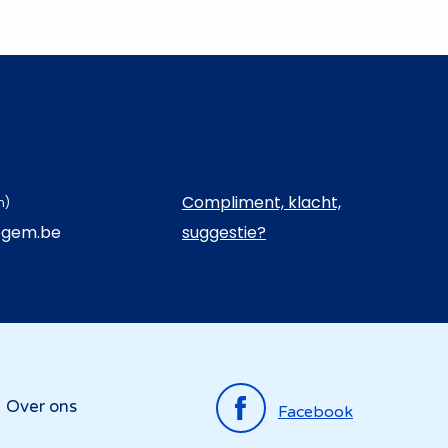
Compliment, klacht,
n)
egem.be
suggestie?
Top
Over ons
Facebook