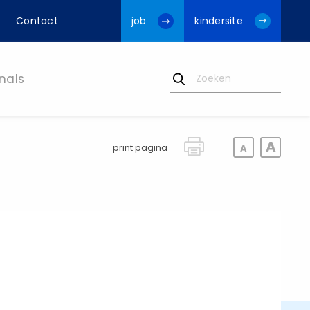
Contact
job
kindersite
nals
print pagina