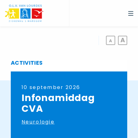
Overslaan
en
naar
de
inhoud
gaan
ACTIVITIES
10 september 2026
Infonamiddag
CVA
Neurologie