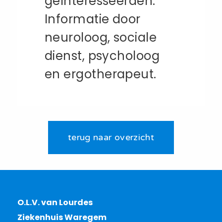
geïnteresseerden.
Informatie door
neuroloog, sociale
dienst, psycholoog
en ergotherapeut.
terug naar overzicht
O.L.V. van Lourdes
Ziekenhuis Waregem