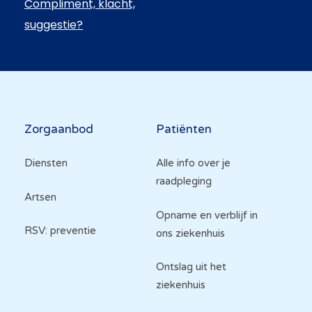
Compliment, klacht,
suggestie?
Hoofdnavigatie
Zorgaanbod
Patiënten
Diensten
Alle info over je
raadpleging
Artsen
Opname en verblijf in
RSV: preventie
ons ziekenhuis
Ontslag uit het
ziekenhuis