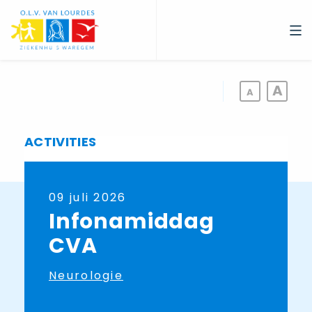
Overslaan
en
naar
de
inhoud
gaan
ACTIVITIES
09 juli 2026
Infonamiddag
CVA
Neurologie