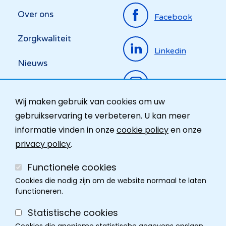
Top
Over ons
Facebook
menu
Zorgkwaliteit
Linkedin
Nieuws
Instagram
Activiteiten
Wij maken gebruik van cookies om uw
Ombudsdienst
gebruikservaring te verbeteren. U kan meer
informatie vinden in onze
cookie policy
en onze
Contact
privacy policy
.
Functionele cookies
Cookies die nodig zijn om de website normaal te laten
functioneren.
Statistische cookies
Cookies die anonieme statistische gegevens opslaan.