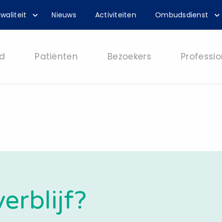
waliteit
Nieuws
Activiteiten
Ombudsdienst
d
Patiënten
Bezoekers
Professio
erblijf?