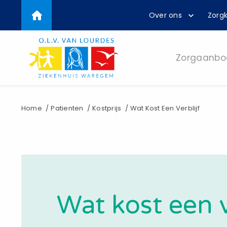
Top
Overslaan
Over ons
Zorgk
en
menu
naar
de
inhoud
Zorgaanbo
gaan
Kruimelpad
Home
Patienten
Kostprijs
Wat Kost Een Verblijf
Wat kost een v